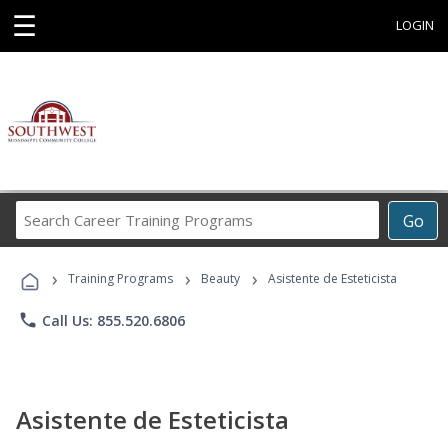
☰
LOGIN
Search
Go
Career
Training
›
›
›
Programs
Training Programs
Beauty
Asistente de Esteticista
phone
Call Us: 855.520.6806
Asistente de Esteticista