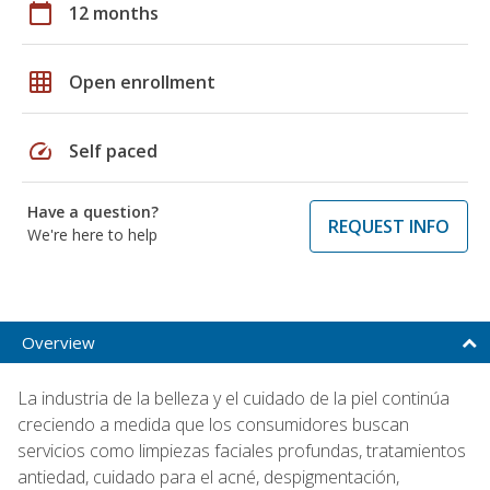
calendar_today
12 months
grid_on
Open enrollment
speed
Self paced
Have a question?
REQUEST INFO
We're here to help
Overview
La industria de la belleza y el cuidado de la piel continúa
creciendo a medida que los consumidores buscan
servicios como limpiezas faciales profundas, tratamientos
antiedad, cuidado para el acné, despigmentación,