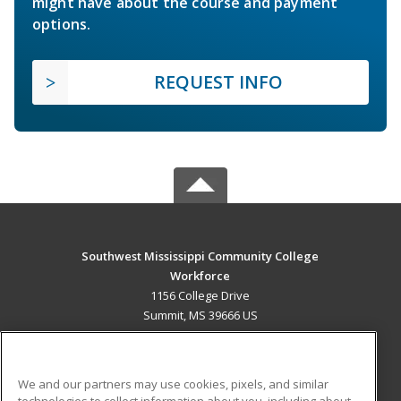
might have about the course and payment
options.
REQUEST INFO
Southwest Mississippi Community College
Workforce
1156 College Drive
Summit, MS 39666 US
MAIN CONTENT
Career Training
We and our partners may use cookies, pixels, and similar
technologies to collect information about you, including about