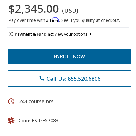
$2,345.00
(USD)
Affirm
Pay over time with
. See if you qualify at checkout.
Payment & Funding:
view your options
ENROLL NOW
Call Us: 855.520.6806
phone
schedule
243 course hrs
Code ES-GES7083